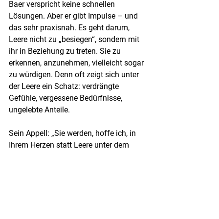
Baer verspricht keine schnellen 
Lösungen. Aber er gibt Impulse – und 
das sehr praxisnah. Es geht darum, 
Leere nicht zu „besiegen“, sondern mit 
ihr in Beziehung zu treten. Sie zu 
erkennen, anzunehmen, vielleicht sogar 
zu würdigen. Denn oft zeigt sich unter 
der Leere ein Schatz: verdrängte 
Gefühle, vergessene Bedürfnisse, 
ungelebte Anteile.
Sein Appell: „Sie werden, hoffe ich, in 
Ihrem Herzen statt Leere unter dem 
Geröll einen reichen Schatz an 
Gefühlen finden.“
Das Buch ist eine Einladung an 
Coaches, Therapeuten, Pädagogen, 
tiefer hinzuhören. Nicht auf Lösungen, 